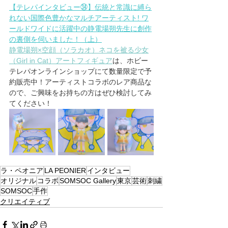
【テレパインタビュー㉞】伝統と常識に縛ら
れない国際色豊かなマルチアーティスト! ワ
ールドワイドに活躍中の静電場朔先生に創作
の裏側を伺いました！（上）
静電場朔×空顔（ソラカオ）ネコを被る少女
（Girl in Cat）アートフィギュア
は、ホビー
テレパオンラインショップにて数量限定で予
約販売中！アーティストコラボのレア商品な
ので、ご興味をお持ちの方はぜひ検討してみ
てください！
ラ・ペオニア
LA PEONIER
インタビュー
オリジナル
コラボ
SOMSOC Gallery
東京
芸術
刺繍
SOMSOC
手作
クリエイティブ