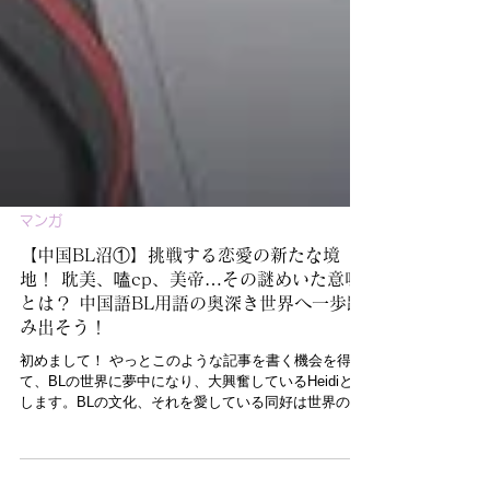
マンガ
【中国BL沼①】挑戦する恋愛の新たな境
地！ 耽美、嗑cp、美帝…その謎めいた意味
とは？ 中国語BL用語の奥深き世界へ一歩踏
み出そう！
初めまして！ やっとこのような記事を書く機会を得
て、BLの世界に夢中になり、大興奮しているHeidiと申