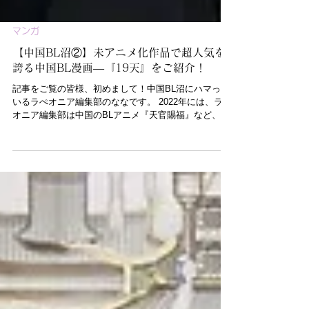
マンガ
【中国BL沼②】未アニメ化作品で超人気を
誇る中国BL漫画―『19天』をご紹介！
記事をご覧の皆様、初めまして！中国BL沼にハマって
いるラぺオニア編集部のななです。 2022年には、ラペ
オニア編集部は中国のBLアニメ『天官賜福』など、日
本で大人気の中国BL作品を記事「中国アニメファンた
ちが語る『天官賜福』の魅力とは？ SNSのホットな
レビューを翻訳紹介」...