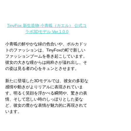
TinyFox 新生造物 小青呱（カエル） 公式コ
ラボ3Dモデル Ver.1.0.0
小青呱の鮮やかな緑の色合いや、ポルカドッ
トのファッションは、TinyFoxの町で新しい
ファッションブームを巻き起こしています。
彼女の大きな瞳からは純粋さが溢れ出し、そ
の姿は見る者の心をキュンとさせます。
新たに登場した3Dモデルでは、彼女の多彩な
感情や動きがよりリアルに表現されていま
す。明るく笑顔を浮かべる瞬間や、驚きの表
情、そして悲しい時のしっぽりとした姿な
ど、彼女の豊かな表情が魅力的に再現されて
います。