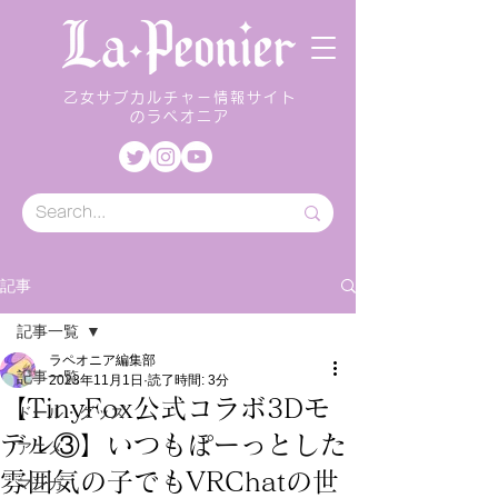
乙女サブカルチャー情報サイト
のラペオニア
記事
記事一覧
ラペオニア編集部
記事一覧
2023年11月1日
読了時間: 3分
【TinyFox公式コラボ3Dモ
ドール・グッズ
デル③】いつもぽーっとした
アニメ
雰囲気の子でもVRChatの世
マンガ