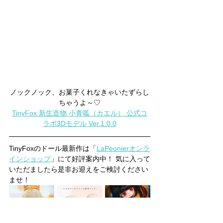
ノックノック、お菓子くれなきゃいたずらし
ちゃうよ～♡
TinyFox 新生造物 小青呱（カエル） 公式コ
ラボ3Dモデル Ver.1.0.0
TinyFoxのドール最新作は「
LaPeonierオンラ
インショップ
」にて好評案内中！ 気に入って
いただましたら是非お迎えをご検討ください
ませ！