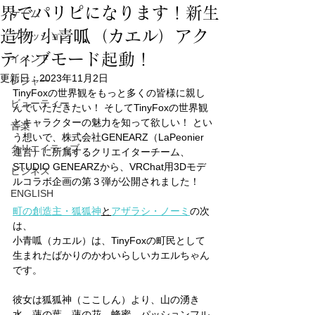
界でパリピになります！新生
ゲーム
造物 小青呱（カエル）アク
ファッション
ティブモード起動！
イベント
更新日：
2023年11月2日
レジャー
TinyFoxの世界観をもっと多くの皆様に親し
ビューティー
んでいただきたい！ そしてTinyFoxの世界観
とキャラクターの魅力を知って欲しい！ とい
音楽
う想いで、株式会社GENEARZ（LaPeonier
クリエイティブ
運営）に所属するクリエイターチーム、
STUDIO GENEARZから、VRChat用3Dモデ
ビジネス
ルコラボ企画の第３弾が公開されました！
ENGLISH
町の創造主・狐狐神
と
アザラシ・ノーミ
の次
は、
小青呱（カエル）は、TinyFoxの町民として
生まれたばかりのかわいらしいカエルちゃん
です。
彼女は狐狐神（ここしん）より、山の湧き
水、蓮の葉、蓮の花、蜂蜜、パッションフル