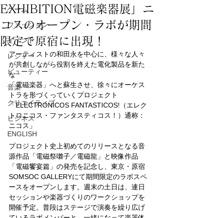
EXHIBITION電磁楽器展」ニ
ゲーム
コスのオープン・ラボが期間
ファッション
限定で原宿に出現！
イベント
アーティストの和田永を中心に、様々な人々
レジャー
が共創しながら役割を終えた電化製品を新た
ビューティー
な
「電磁楽器」へと蘇生させ、徐々にオーケス
音楽
トラを形づくっていくプロジェクト
クリエイティブ
「ELECTRONICOS FANTASTICOS!（エレク
トロニコス・ファンタスティコス！）通称：
ビジネス
ニコス」
ENGLISH
プロジェクト史上初めてのリリースとなる音
源作品「電磁祭囃子／電磁龍」と映像作品
「電磁饗宴篇」の発売を記念し、東京・原宿
SOMSOC GALLERYにて期間限定のラボスペ
ースをオープンします。週末の土日は、連日
セッションや楽器づくりのワークショップを
開催予定。普段はステージで演奏を繰り広げ
ているラボメンバーと、一緒になって楽器体