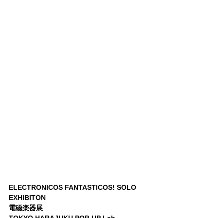
ELECTRONICOS FANTASTICOS! SOLO 
EXHIBITON
電磁楽器展
TOKYO HARAJUKU POP-UP Lab