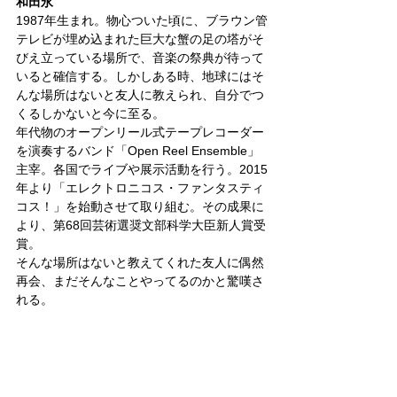
和田永
1987年生まれ。物心ついた頃に、ブラウン管
テレビが埋め込まれた巨大な蟹の足の塔がそ
びえ立っている場所で、音楽の祭典が待って
いると確信する。しかしある時、地球にはそ
んな場所はないと友人に教えられ、自分でつ
くるしかないと今に至る。
年代物のオープンリール式テープレコーダー
を演奏するバンド「Open Reel Ensemble」
主宰。各国でライブや展示活動を行う。2015
年より「エレクトロニコス・ファンタスティ
コス！」を始動させて取り組む。その成果に
より、第68回芸術選奨文部科学大臣新人賞受
賞。
そんな場所はないと教えてくれた友人に偶然
再会、まだそんなことやってるのかと驚嘆さ
れる。