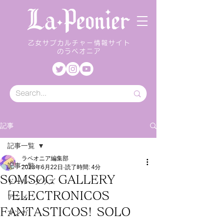
乙女サブカルチャー情報サイト
のラペオニア
記事
記事一覧
ラペオニア編集部
記事一覧
2023年6月22日
読了時間: 4分
SOMSOC GALLERY
ドール・グッズ
「ELECTRONICOS
アニメ
FANTASTICOS! SOLO
マンガ