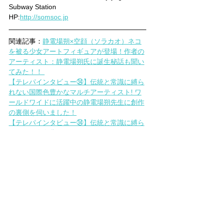
Subway Station
HP:
http://somsoc.jp
関連記事：
静電場朔×空顔（ソラカオ）ネコ
を被る少女アートフィギュアが登場！作者の
アーティスト：静電場朔氏に誕生秘話も聞い
てみた！！ 
【テレパインタビュー㉞】伝統と常識に縛ら
れない国際色豊かなマルチアーティスト! ワ
ールドワイドに活躍中の静電場朔先生に創作
の裏側を伺いました！
【テレパインタビュー㉞】伝統と常識に縛ら
れない国際色豊かなマルチアーティスト! ワ
ールドワイドに活躍中の静電場朔先生に創作
の裏側を伺いました！続編
静電場朔×空顔（ソラカオ）ネコを被る少女
（Girl in Cat）アートフィギュア
は、ホビー
テレパオンラインショップにて数量限定で予
約販売中！アーティストコラボのレア商品な
ので、ご興味をお持ちの方はぜひ検討してみ