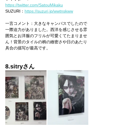
https://twitter.com/SatouMikaku
SUZURI：
https://suzuri.jp/wwtnskww
一言コメント：大きなキャンバスでしたので
一際迫力がありました。西洋を感じさせる雰
囲気とお洋服のフリルが可愛くてたまりませ
ん！背景のタイルの柄の緻密さや日のあたり
具合の描写が最高です。
8.sitryさん