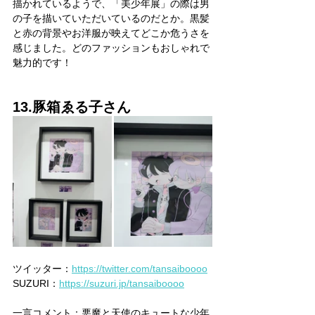
描かれているようで、「美少年展」の際は男
の子を描いていただいているのだとか。黒髪
と赤の背景やお洋服が映えてどこか危うさを
感じました。どのファッションもおしゃれで
魅力的です！
13.豚箱ゑる子さん
ツイッター：
https://twitter.com/tansaiboooo
SUZURI：
https://suzuri.jp/tansaiboooo
一言コメント：悪魔と天使のキュートな少年