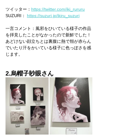
ツイッター：
https://twitter.com/iki_rururu
SUZURI： 
https://suzuri.jp/ikiru_suzuri
一言コメント：風邪をひいている様子の作品
を拝見したことがなかったので新鮮でした！
あどけない顔立ちとは裏腹に熱で頬が赤らん
でいたり汗をかいている様子に色っぽさを感
じます。
2.烏帽子眇眼さん