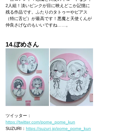
2人組！淡いピンクが目に映えどこか記憶に
残る作品です。ふたりのタトゥーやピアス
（特に舌ピ）が最高です！悪魔と天使くんが
仲良さげなのもいいですね……。
14.ぽめさん
ツイッター：
https://twitter.com/pome_pome_kun
SUZURI：
https://suzuri.jp/pome_pome_kun