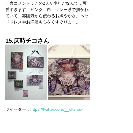
一言コメント：この2人が少年だなんて…可
愛すぎます。ピンク、白、グレー系で描かれ
ていて、雰囲気から伝わるお淑やかさ。ヘッ
ドドレスやお洋服も心をくすぐります。
15.仄時チコさん
ツイッター：
https://twitter.com/__ckshax
SUZURI：
https://suzuri.jp/__ckshax
一言コメント：ところどころ赤が映えていて