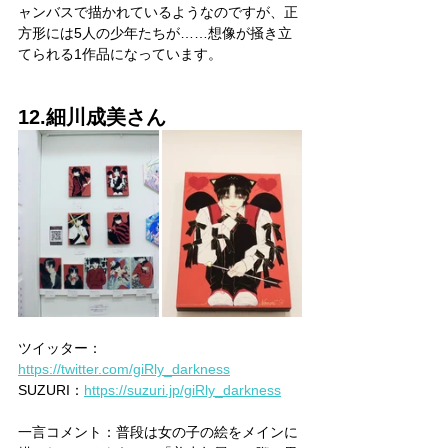
ャンバスで描かれているようなのですが、正
方形には5人の少年たちが……想像が掻き立
てられる1作品になっています。
12.細川成美さん
ツイッター：
https://twitter.com/giRly_darkness
SUZURI：
https://suzuri.jp/giRly_darkness
一言コメント：普段は女の子の絵をメインに