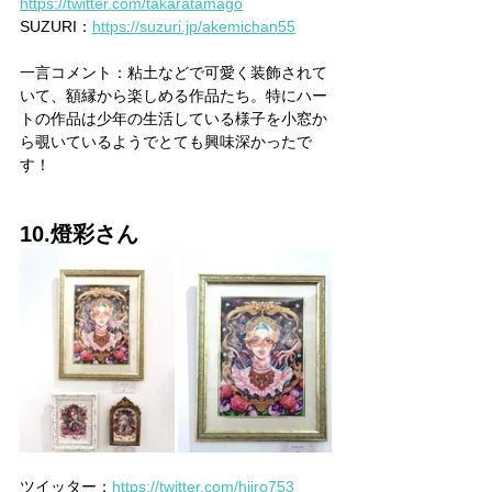
https://twitter.com/takaratamago
SUZURI：
https://suzuri.jp/akemichan55
一言コメント：粘土などで可愛く装飾されて
いて、額縁から楽しめる作品たち。特にハー
トの作品は少年の生活している様子を小窓か
ら覗いているようでとても興味深かったで
す！
10.燈彩さん
ツイッター：
https://twitter.com/hiiro753