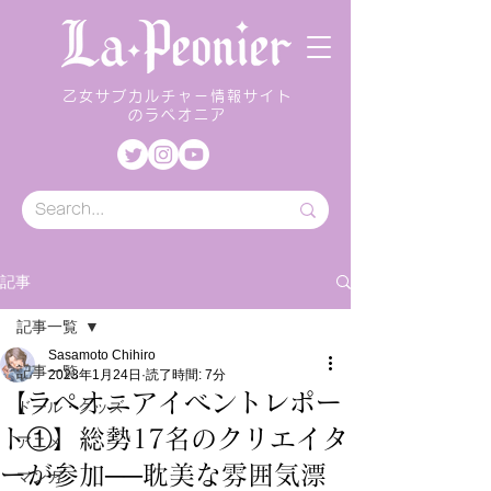
乙女サブカルチャー情報サイト
のラペオニア
記事
記事一覧
Sasamoto Chihiro
記事一覧
2023年1月24日
読了時間: 7分
【ラペオニアイベントレポー
ドール・グッズ
ト①】総勢17名のクリエイタ
アニメ
ーが参加──耽美な雰囲気漂
マンガ