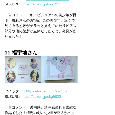
SUZURI：
https://suzuri.jp/hiiro753
一言コメント：キービジュアルの美少年が目
印、燈彩さんの3作品。この美少年、近くで
見てみると牙がチラッと見えていたりピアス
部分や他の箇所が立体だったりと、発見があ
りました！
11.福宇地さん
ツイッター：
https://twitter.com/skg9623
SUZURI：
https://suzuri.jp/skg9623
一言コメント：透明感と清涼感溢れる素敵な
作品でした！楕円の4人の少年が正方形のキ