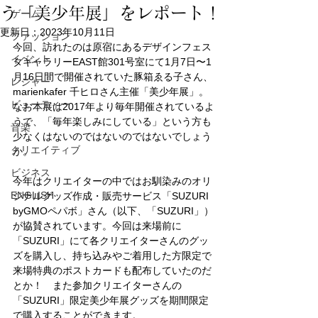
う「美少年展」をレポート！
ゲーム
更新日：
2023年10月11日
ファッション
今回、訪れたのは原宿にあるデザインフェス
イベント
タギャラリーEAST館301号室にて1月7日〜1
月16日間で開催されていた豚箱ゑる子さん、
レジャー
marienkafer 千ヒロさん主催「美少年展」。
ビューティー
なお本展は2017年より毎年開催されているよ
うで、「毎年楽しみにしている」という方も
音楽
少なくはないのではないのではないでしょう
クリエイティブ
か。
ビジネス
今年はクリエイターの中ではお馴染みのオリ
ENGLISH
ジナルグッズ作成・販売サービス「SUZURI 
byGMOペパボ」さん（以下、「SUZURI」）
が協賛されています。今回は来場前に
「SUZURI」にて各クリエイターさんのグッ
ズを購入し、持ち込みやご着用した方限定で
来場特典のポストカードも配布していたのだ
とか！　また参加クリエイターさんの
「SUZURI」限定美少年展グッズを期間限定
で購入することができます。