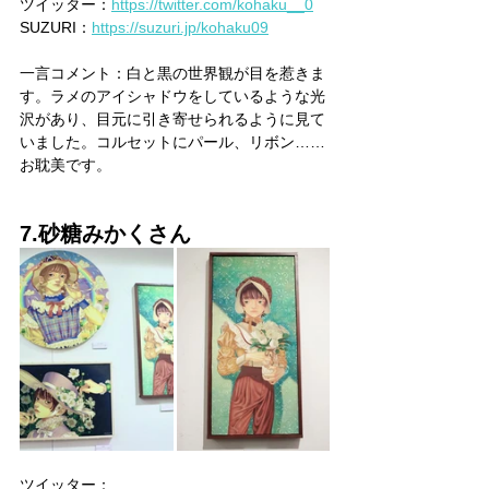
ツイッター：
https://twitter.com/kohaku__0
SUZURI：
https://suzuri.jp/kohaku09
一言コメント：白と黒の世界観が目を惹きま
す。ラメのアイシャドウをしているような光
沢があり、目元に引き寄せられるように見て
いました。コルセットにパール、リボン……
お耽美です。
7.砂糖みかくさん
ツイッター：