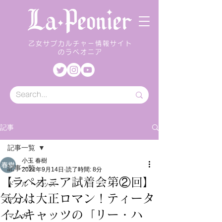
乙女サブカルチャー情報サイト
のラペオニア
記事
記事一覧
小玉 春樹
記事一覧
2022年9月14日
読了時間: 8分
【ラペオニア試着会第②回】
ドール・グッズ
気分は大正ロマン！ティータ
アニメ
イムキャッツの「リー・ハ
マンガ