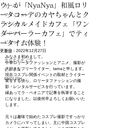
ウ」が「NyaNya」和風ロリ
ゲーム
ータコーデのカヤちゃんとク
ファッション
ラシカルメイドカフェ「ワン
イベント
ダーパーラーカフェ」でティ
レジャー
ータイム体験！
ビューティー
更新日：
2022年12月27日
音楽
みなさま初めまして。
クリエイティブ
中華ロリータファッションとアニメ、撮影が
大好きなフリーライター、tamaと申します。
ビジネス
現在コスプレ関係イベントの取材とライター
ENGLISH
業をする傍ら、ロリータファッションの撮
影・レンタルサービスを行っています。
縁あってラ・ペオニアで記事を執筆すること
になりました。以後何卒よろしくお願いいた
します。
元々は趣味で始めたコスプレ撮影ですっかり
カメラにハマってしまい、主に中国コスプレ