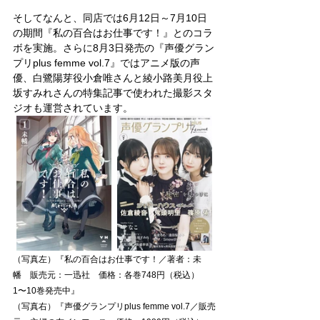
そしてなんと、同店では6月12日～7月10日
の期間『私の百合はお仕事です！』とのコラ
ボを実施。さらに8月3日発売の『声優グラン
プリplus femme vol.7』ではアニメ版の声
優、白鷺陽芽役小倉唯さんと綾小路美月役上
坂すみれさんの特集記事で使われた撮影スタ
ジオも運営されています。
（写真左）『私の百合はお仕事です！／著者：未
幡　販売元：一迅社　価格：各巻748円（税込）　
1〜10巻発売中』
（写真右）『声優グランプリplus femme vol.7／販売