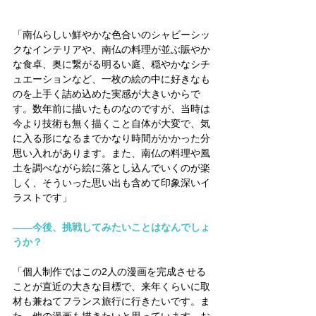
「南仏らしい鮮やかな色合いのシャビーシッ
クなインテリアや、南仏の料理が並ぶ賑やか
な食卓、奥に繋がる明るい庭、穏やかなシチ
ュエーションなど、一枚の絵の中に好きなも
のを上手く詰め込めた実感が大きいからで
す。数年前に描いたものなのですが、当時は
今より技術も無く描くこと自体が大変で、気
に入る形になるまでかなり時間がかかった分
思い入れがあります。また、南仏の料理や風
土を調べながら絵に落とし込んでいくのが楽
しく、そういった思い出も含めて印象深いイ
ラストです」
――今後、挑戦してみたいことはなんでしょ
うか？
「個人制作ではこの2人の漫画を完成させる
ことが直近の大きな目標で、来年くらいに取
材も兼ねてフランス旅行に行きたいです。ま
た、他の漫画も描きたいと思っています。お