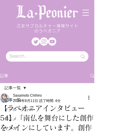
乙女サブカルチャー情報サイト
のラペオニア
記事
記事一覧
Sasamoto Chihiro
記事一覧
2024年8月11日
読了時間: 4分
【ラペオニアインタビュー
ドール・グッズ
54】「南仏を舞台にした創作
アニメ
をメインにしています。創作
マンガ