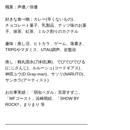
職業：声優／俳優
好きな食べ物：カレー(辛くないもの)、
チョコレート菓子、乳製品、ナッツ味のお菓
子、抹茶、紅茶、ミルク割りのカクテル
趣味：推し活、ヒトカラ、ゲーム、落書き、
TRPGやマダミス、UTAU調声、岩盤浴
推し：鶴丸国永(刀剣乱舞)、でびでびでびる
(にじさんじ)、ルルーシュ(コードギアス)、
神田ユウ(D.Gray-man)、サソリ(NARUTO)、
サンホラ(アーティスト)
お仕事実績：「弱虫ペダル」宮原すずこ、
「MFゴースト」浜崎萌絵、「SHOW BY 
ROCK!!」まりまり 等