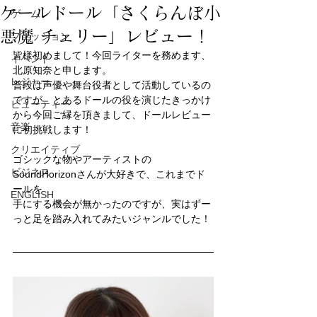
ケールドール「さくらんぼ小
ゲーム
悪魔 チェリー」レビュー！
ファッション
皆様初めまして！今回ライターを務めます、
イベント
北原知奈と申します。
レジャー
普段は声優や舞台役者として活動しているの
ですが、とあるドールの役を演じたきっかけ
ビューティー
から今回ご縁を頂きまして、ドールレビュー
音楽
に初挑戦します！
クリエイティブ
ゴシックな物やアーティストの
ビジネス
SoundHorizonさんが大好きで、これまでド
ールを
ENGLISH
手にする機会が無かったのですが、実はずー
っと足を踏み入れてみたいジャンルでした！