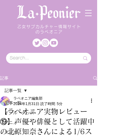
乙女サブカルチャー情報サイト
のラペオニア
記事
記事一覧
ラペオニア編集部
記事一覧
2024年1月31日
読了時間: 5分
【ラペオニア実物レビュー
ドール・グッズ
⑲】声優や俳優として活躍中
アニメ
の北原知奈さんによる1/6ス
マンガ