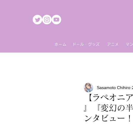
ホーム
ドール・グッズ
アニメ
マ
Sasamoto Chihiro
【ラペオニア
』『変幻の
ンタビュー