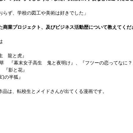
おらず、学校の図工や美術は好きでした」
た商業プロジェクト、及びビジネス活動歴について教えてくだ
は
生　龍と虎』
路草　『幕末女子高生　鬼と夜明け』、『フツーの恋ってなに？
ン　『影と花』
変幻の半狐』
連載中作品は、転校生とメイドさんが出てくる漫画です。