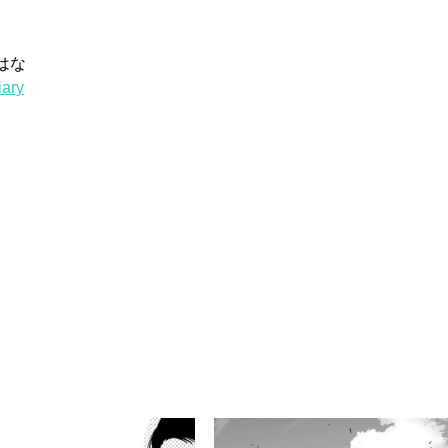
はな
iary