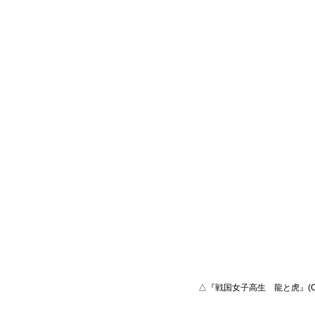
△『戦国女子高生　龍と虎』(C