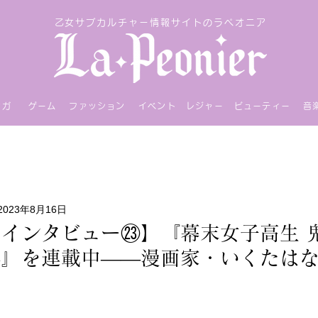
乙女サブカルチャー情報サイトのラペオニア
ンガ
ゲーム
ファッション
イベント
レジャー
ビューティー
音
2023年8月16日
インタビュー㉓】『幕末女子高生 
半』を連載中――漫画家・いくたは
！