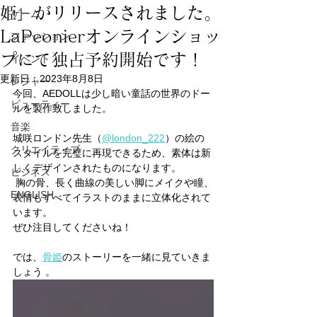
姫」がリリースされました。
ゲーム
LaPeonierオンラインショッ
ファッション
プにて独占予約開始です！
イベント
更新日：
2023年8月8日
レジャー
今回、AEDOLLは少し暗い童話の世界のドー
ビューティー
ルを製作致しました。
音楽
城咲ロンドン先生（
@london_222
）の絵の
クリエイティブ
スタイルを完璧に再現できるため、素体は新
しくデザインされたものになります。
ビジネス
 胸の骨、長く曲線の美しい脚にメイクや瞳、
ENGLISH
表情もすべてイラストのままに立体化されて
います。
ぜひ注目してくださいね！
では、
骨姫
のストーリーを一緒に見ていきま
しょう 。