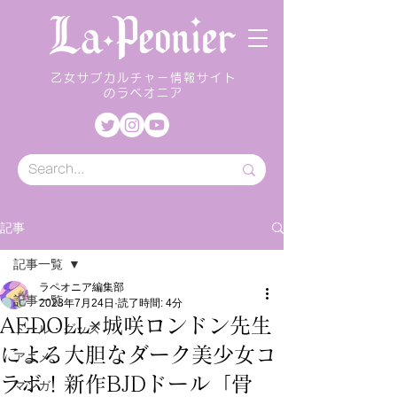
乙女サブカルチャー情報サイト
のラペオニア
記事
記事一覧
ラペオニア編集部
記事一覧
2023年7月24日
読了時間: 4分
AEDOLL×城咲ロンドン先生
ドール・グッズ
による大胆なダーク美少女コ
アニメ
ラボ！新作BJDドール「骨
マンガ