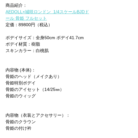
商品紹介：
AEDOLL×城咲ロンドン  1/4スケールBJDド
ール 骨姫 フルセット
定価：89800円（税込）
ボデイサイズ：全身50cm ボデイ41.7cm
ボデイ材質：樹脂
スキンカラー：白桃肌
内容物 (本体)：
骨姫のヘッド（メイクあり）
骨姫特別ボデイ
骨姫のアイセット（14/25㎜）
骨姫のウィッグ
内容物（衣装とアクセサリー）：
骨姫のクラウン
骨姫の付け衿
骨姫のエプロン