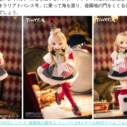
キラリアドバンス号」に乗って海を渡り、遊園地の門をくぐる
でしょう。
 MACOCOシリーズ  遊園地の案内人 ペッパー 1/4スケールMJDドール フル