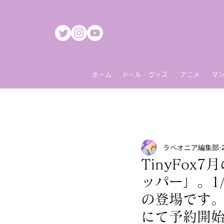
ホーム
ドール・グッズ
アニメ
マ
ラペオニア編集部
TinyFo
ッパー」。1
の登場です。7
にて予約開始!