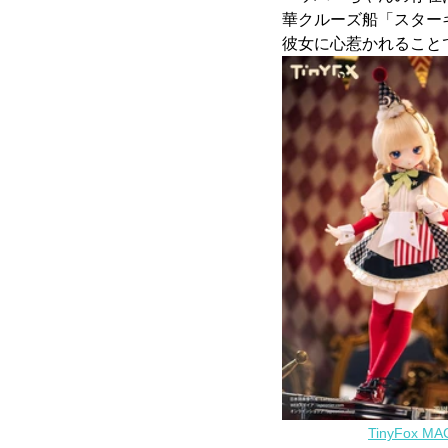
華クルーズ船「スター
彼女に心惹かれること
TinyFox