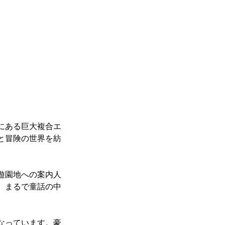
にある巨大複合エ
と冒険の世界を紡
遊園地への案内人
、まるで童話の中
なっています。豪