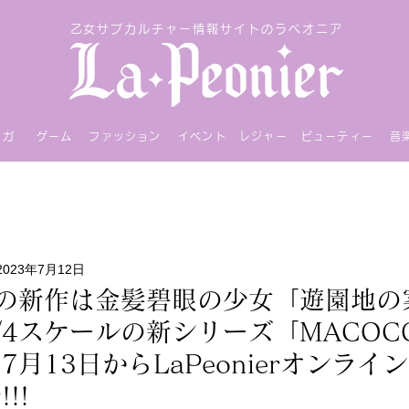
乙女サブカルチャー情報サイトのラペオニア
ンガ
ゲーム
ファッション
イベント
レジャー
ビューティー
音
2023年7月12日
x7月の新作は金髪碧眼の少女「遊園地の
/4スケールの新シリーズ「MACOC
月13日からLaPeonierオンライ
!!