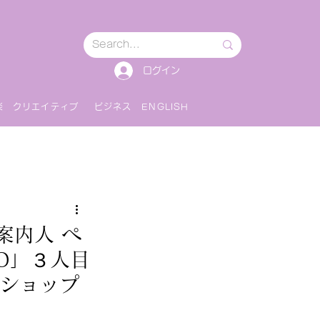
ログイン
楽
クリエイティブ
ビジネス
ENGLISH
案内人 ペ
O」３人目
ンショップ