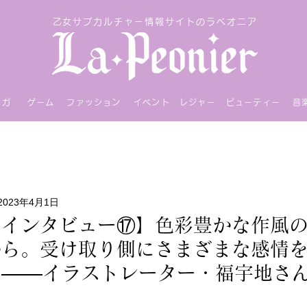
乙女サブカルチャー情報サイトのラペオニア
ンガ
ゲーム
ファッション
イベント
レジャー
ビューティー
音
2023年4月1日
アインタビュー⑰】色彩豊かな作風
から。受け取り側にさまざまな感情
───イラストレーター・福宇地さ