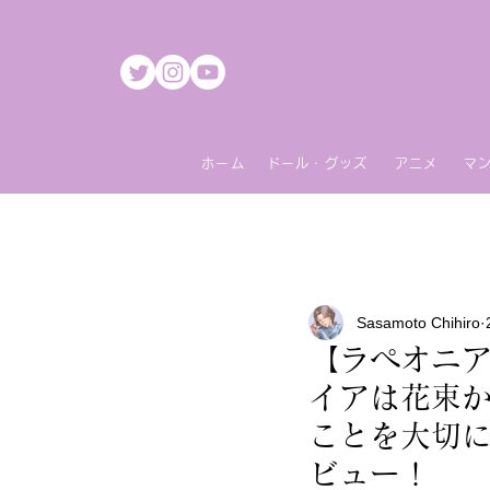
ホーム
ドール・グッズ
アニメ
マ
Sasamoto Chihiro
【ラペオニ
イアは花束
ことを大切に
ビュー！