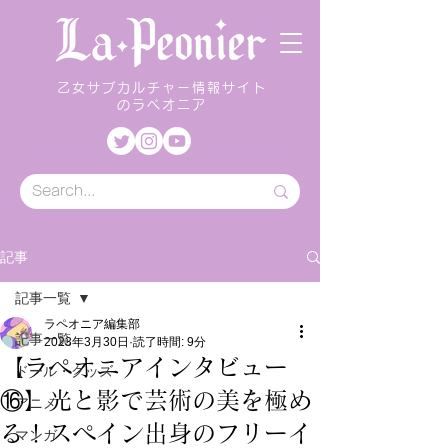
乙女サブカルチャー情報サイト
のラペオニア
記事
記事一覧
ラペオニア編集部
記事一覧
2023年3月30日
読了時間: 9分
【ラペオニアインタビュー
ドール・グッズ
⑯】光と影で芸術の美を極め
アニメ
る！スペイン出身のフリーイ
マンガ