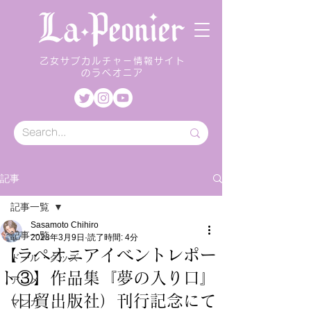
乙女サブカルチャー情報サイト
のラペオニア
記事
記事一覧
Sasamoto Chihiro
記事一覧
2023年3月9日
読了時間: 4分
【ラペオニアイベントレポー
ドール・グッズ
ト③】作品集『夢の入り口』
アニメ
（日貿出版社）刊行記念にて
マンガ