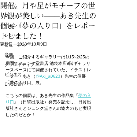
開催。月や星がモチーフの世
ゲーム
界観が美しい───あき先生の
ファッション
個展「夢の入り口」をレポー
イベント
トしました！
レジャー
更新日：
2023年10月9日
ビューティー
音楽
今回、ご紹介するギャラリーは1/15~2/25の
期間でジュンク堂書店 池袋本店9階ギャラリ
クリエイティブ
ースペースにて開催されていた、イラストレ
ビジネス
ーター・あき（
@Aki_a0623
）先生の個展
「夢の入り口」展。
ENGLISH
こちらの個展は、あき先生の作品集『
夢の入
り口
』（日貿出版社）発売を記念し、日貿出
版社さんとジュンク堂さんの協力のもと実現
したのだとか！