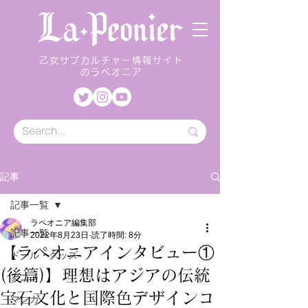
乙女サブカルチャー情報サイト
のラペオニア
記事
記事一覧
ラペオニア編集部
記事一覧
2022年8月23日
読了時間: 8分
【ラペオニアインタビュー①
ドール・グッズ
(後篇)】理想はアジアの伝統
アニメ
宝石文化と国際色デザインコ
マンガ