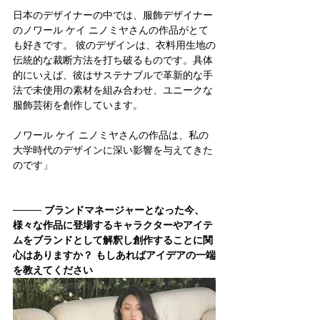
日本のデザイナーの中では、服飾デザイナー
のノワール ケイ ニノミヤさんの作品がとて
も好きです。 彼のデザインは、衣料用生地の
伝統的な裁断方法を打ち破るものです。具体
的にいえば、彼はサステナブルで革新的な手
法で未使用の素材を組み合わせ、ユニークな
服飾芸術を創作しています。
ノワール ケイ ニノミヤさんの作品は、私の
大学時代のデザインに深い影響を与えてきた
のです
」
──── 
ブランドマネージャーとなった今、
様々な作品に登場するキャラクターやアイテ
ムをブランドとして解釈し創作することに関
心はありますか？ もしあればアイデアの一端
を教えてください