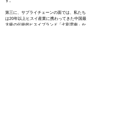
す。
第三に、サプライチェーンの面では、私たち
は20年以上ヒスイ産業に携わってきた中国最
大級の伝統的ヒスイブランド「七彩雲南」か
ら技術サポートを受けています。そのため、
サプライチェーン、職人の技術、伝統素材に
対するリスク耐性などの面で、一部の新興デ
ザイナーブランドよりも優位に立つことがで
きるのです。
これらが、私たちとベンチマークブランドと
の最大の違いだと思います」
──── 
まもなく日本市場向けのアクセサリー
製品も発売されますが、日本の皆さんに向け
て何か一言お願いします
「Luushのデザイン哲学は、消費者がジュエ
リーを身につけることで、自分自身を知り、
自分なりの力を発揮していくということで