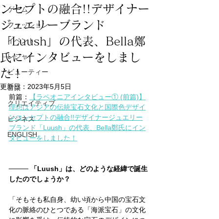
ンセプトの融合!!デザイナー
ゲーム
ジュエリーブランド
ファッション
「Luush」の代表、Bella鄭
イベント
氏にインタビューをしまし
レジャー
た！
ビューティー
更新日：
2023年5月5日
音楽
前篇：
【ラペオニアインタビュー① (前篇)】
クリエイティブ
理想はアジアの伝統宝石文化と国際色デザイ
ンコンセプトの融合!!デザイナージュエリー
ビジネス
ブランド「Luush」の代表、Bella鄭氏にイン
ENGLISH
タビューをしました！
──── 
「Luush」は、どのような経緯で誕生
したのでしょうか？
「そもそも私自身、幼い頃から中国の宝石文
化の脈絡のひとつである「海派宝石」の文化