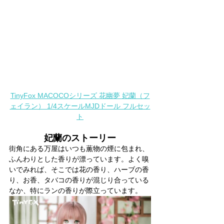
TinyFox MACOCOシリーズ 花幽夢 妃蘭（フ
ェイラン） 1/4スケールMJDドール フルセッ
ト
妃蘭のストーリー
街角にある万屋はいつも薫物の煙に包まれ、
ふんわりとした香りが漂っています。よく嗅
いでみれば、そこでは花の香り、ハーブの香
り、お香、タバコの香りが混じり合っている
なか、特にランの香りが際立っています。