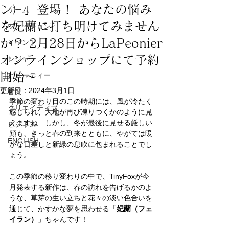
ン）」登場！ あなたの悩み
ゲーム
を妃蘭に打ち明けてみません
ファッション
か？ 2月28日からLaPeonier
イベント
オンラインショップにて予約
レジャー
開始～
ビューティー
更新日：
2024年3月1日
音楽
季節の変わり目のこの時期には、風が冷たく
クリエイティブ
感じられ、大地が再び凍りつくかのように見
えますね…しかし、冬が最後に見せる厳しい
ビジネス
顔も、きっと春の到来とともに、やがては暖
ENGLISH
かな日差しと新緑の息吹に包まれることでし
ょう。
この季節の移り変わりの中で、TinyFoxが今
月発表する新作は、春の訪れを告げるかのよ
うな、草芽の生い立ちと花々の淡い色合いを
通じて、かすかな夢を思わせる「
妃蘭（フェ
イラン）
」ちゃんです！