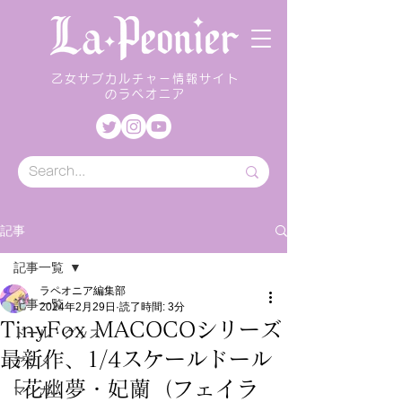
乙女サブカルチャー情報サイト
のラペオニア
記事
記事一覧
ラペオニア編集部
記事一覧
2024年2月29日
読了時間: 3分
TinyFox MACOCOシリーズ
ドール・グッズ
最新作、1/4スケールドール
アニメ
「花幽夢・妃蘭（フェイラ
マンガ