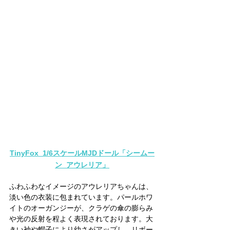
TinyFox  1/6スケールMJDドール「シームー
ン  アウレリア」
ふわふわなイメージのアウレリアちゃんは、
淡い色の衣装に包まれています。パールホワ
イトのオーガンジーが、クラゲの傘の膨らみ
や光の反射を程よく表現されております。大
きい袖や帽子により幼さがアップし、リボー