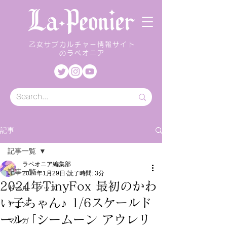
乙女サブカルチャー情報サイト
のラペオニア
記事
記事一覧
ラペオニア編集部
記事一覧
2024年1月29日
読了時間: 3分
2024年TinyFox 最初のかわ
ドール・グッズ
い子ちゃん♪ 1/6スケールド
アニメ
ール「シームーン アウレリ
マンガ