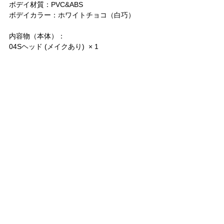
ボデイ材質：PVC&ABS 
ボデイカラー：ホワイトチョコ（白巧）
内容物（本体）：
04Sヘッド (メイクあり)  × 1
1/6スケール天使ボデイ（白巧） × 1
「混合色のクラゲ」ウィッグSサイズ (白色と
青色)  × 1
「深海のわたあめ雲」14mmアイ×１セット
内容物（衣装）：
水に揺れる月明かりの袖 × 1セット
深海少女の蝶ネクタイ × 1
「水中花」レッグストラップ× 1
アウレリアの傘帽子× 1
アウレリアのロングとショート白ソックス× 
1セット
アウレリアのあわあわつけ襟スタイ × 1
アウレリアの浮遊クラゲシルクドレス× 1
内容物（おまけ）