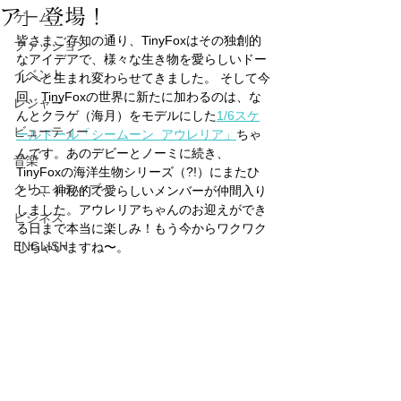
ア」登場！
ゲーム
皆さまご存知の通り、TinyFoxはその独創的
ファッション
なアイデアで、様々な生き物を愛らしいドー
イベント
ルへと生まれ変わらせてきました。 そして今
回、TinyFoxの世界に新たに加わるのは、な
レジャー
んとクラゲ（海月）をモデルにした
1/6スケ
ビューティー
ールドール「シームーン  アウレリア」
ちゃ
んです。あのデビーとノーミに続き、
音楽
TinyFoxの海洋生物シリーズ（?!）にまたひ
クリエイティブ
とつ、神秘的で愛らしいメンバーが仲間入り
しました。アウレリアちゃんのお迎えができ
ビジネス
る日まで本当に楽しみ！もう今からワクワク
ENGLISH
しちゃいますね〜。