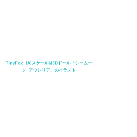
TinyFox  1/6スケールMJDドール「シームー
ン  アウレリア」
のイラスト