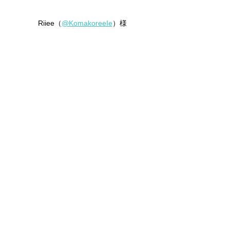
Riiee（
@KomakoreeIe
）様