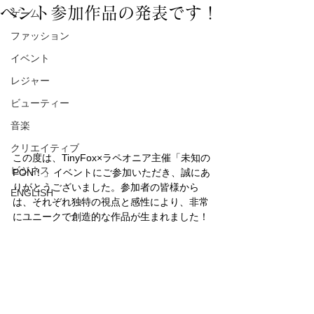
ベント参加作品の発表です！
ゲーム
ファッション
イベント
レジャー
ビューティー
音楽
クリエイティブ
この度は、TinyFox×ラペオニア主催「未知の
ビジネス
PON！」イベントにご参加いただき、誠にあ
りがとうございました。参加者の皆様から
ENGLISH
は、それぞれ独特の視点と感性により、非常
にユニークで創造的な作品が生まれました！