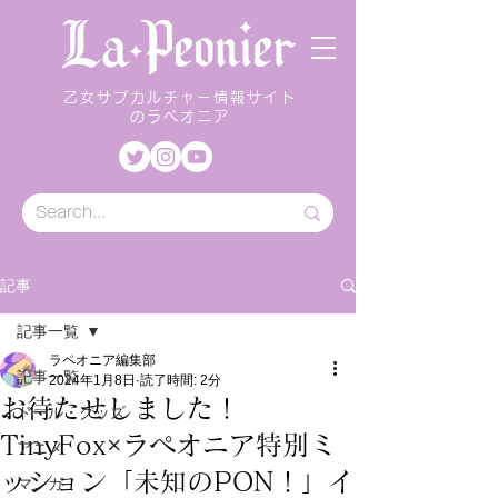
乙女サブカルチャー情報サイト
のラペオニア
記事
記事一覧
ラペオニア編集部
記事一覧
2024年1月8日
読了時間: 2分
お待たせしました！
ドール・グッズ
TinyFox×ラペオニア特別ミ
アニメ
ッション「未知のPON！」イ
マンガ