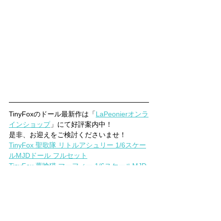
TinyFoxのドール最新作は「
LaPeonierオンラ
インショップ
」にて好評案内中！ 
是非、お迎えをご検討くださいませ！
TinyFox 聖歌隊 リトルアシュリー 1/6スケー
ルMJDドール フルセット
TinyFox 夢喰獏 マーフィー 1/6スケールMJD
ドール フルセット
【即納在庫】TinyFox 狐狐幼稚園 衣装セッ
ト 1/6スケールドール用衣装