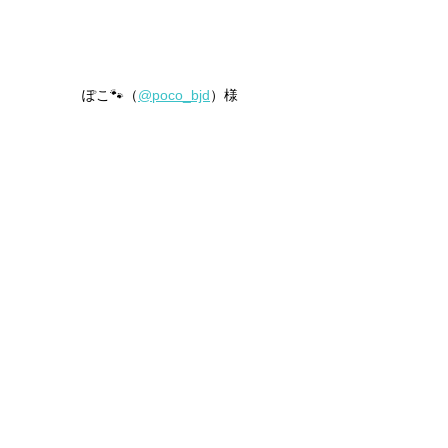
ぽこ🐾（
@poco_bjd
）様