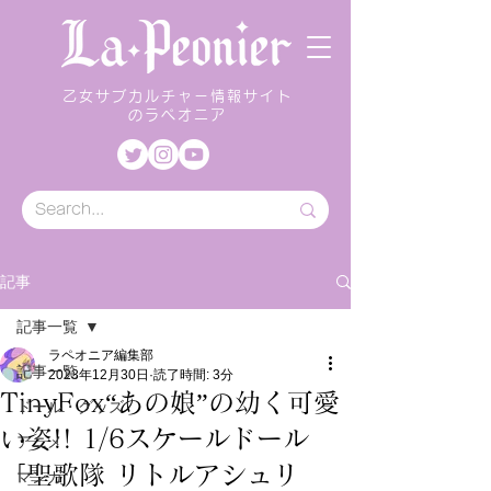
乙女サブカルチャー情報サイト
のラペオニア
記事
記事一覧
ラペオニア編集部
記事一覧
2023年12月30日
読了時間: 3分
TinyFox“あの娘”の幼く可愛
ドール・グッズ
い姿!! 1/6スケールドール
アニメ
「聖歌隊 リトルアシュリ
マンガ