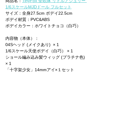
商品名：
TinyFox 聖歌隊 リトルアシュリー 
1/6スケールMJDドール フルセット
サイズ：全身27.5cm ボデイ22.5cm
ボデイ材質：PVC&ABS 
ボデイカラー：ホワイトチョコ（白巧）
内容物（本体）：
04Sヘッド (メイクあり)  × 1
1/6スケール天使ボデイ（白巧） × 1
ショール編み込み髪ウィッグ (プラチナ色)  
× 1
「十字架少女」14mmアイ×１セット
内容物（衣装）：
朝露とローズの帽子× 1
聖歌隊長のケープ× 1
聖歌隊の制服スカート× 1
聖歌隊のタイツ× 1
白ガーゼペチコート× 1
内容物（おまけ）
1/6スケールドール用靴（ランダム仕様） × 1