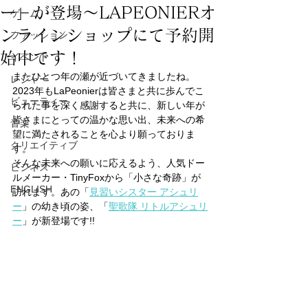
ー」が登場～LAPEONIERオ
ゲーム
ンラインショップにて予約開
ファッション
始中です！
イベント
またひとつ年の瀬が近づいてきましたね。
レジャー
2023年もLaPeonierは皆さまと共に歩んでこ
ビューティー
られた事を深く感謝すると共に、新しい年が
皆さまにとっての温かな思い出、未来への希
音楽
望に満たされることを心より願っておりま
クリエイティブ
す。
そんな未来への願いに応えるよう、
人気ドー
ビジネス
ルメーカー・
TinyFoxから「小さな奇跡」が
ENGLISH
訪れます。あの「
見習いシスター アシュリ
ー
」の幼き頃の姿、「
聖歌隊 リトルアシュリ
ー
」が新登場です!!