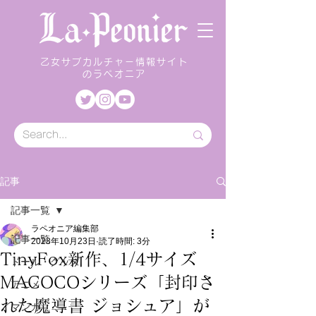
乙女サブカルチャー情報サイト
のラペオニア
記事
記事一覧
ラペオニア編集部
記事一覧
2023年10月23日
読了時間: 3分
TinyFox新作、1/4サイズ
ドール・グッズ
MACOCOシリーズ「封印さ
アニメ
れた魔導書 ジョシュア」が
マンガ