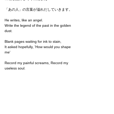
「あの人」の言葉が溢れだしていきます。
He writes, like an angel. 
Write the legend of the past in the golden 
dust.
Blank pages waiting for ink to stain,
It asked hopefully, 'How would you shape 
me'
Record my painful screams, Record my 
useless soul.