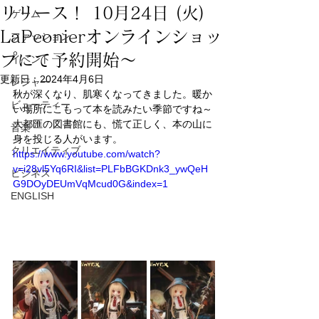
リリース！ 10月24日 (火)
ゲーム
LaPeonierオンラインショッ
ファッション
プにて予約開始～
イベント
更新日：
2024年4月6日
レジャー
秋が深くなり、肌寒くなってきました。暖か
ビューティー
い場所にこもって本を読みたい季節ですね～
大都匯の図書館にも、慌て正しく、本の山に
音楽
身を投じる人がいます。
クリエイティブ
https://www.youtube.com/watch?
v=i28vl5Yq6RI&list=PLFbBGKDnk3_ywQeH
ビジネス
G9DOyDEUmVqMcud0G&index=1
ENGLISH