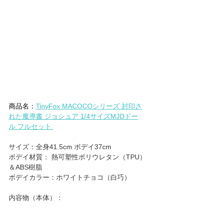
商品名：
TinyFox MACOCOシリーズ 封印さ
れた魔導書 ジョシュア 1/4サイズMJDドー
ル フルセット 
サイズ：全身41.5cm ボデイ37cm
ボデイ材質： 熱可塑性ポリウレタン（TPU）
＆ABS樹脂
ボデイカラー：ホワイトチョコ（白巧）
内容物（本体）：
M-06ヘッド(メイクあり) × 1