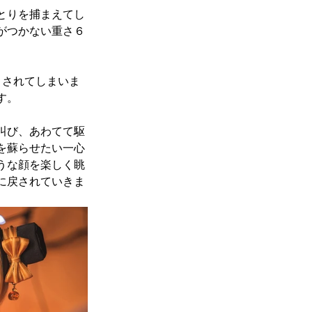
とりを捕まえてし
がつかない重さ６
くされてしまいま
す。
叫び、あわてて駆
を蘇らせたい一心
うな顔を楽しく眺
に戻されていきま