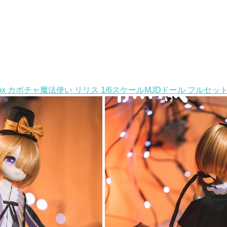
yFox カボチャ魔法使い リリス 1/6スケールMJDドール フルセッ