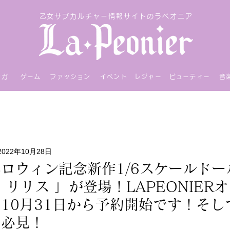
乙女サブカルチャー情報サイトのラペオニア
ンガ
ゲーム
ファッション
イベント
レジャー
ビューティー
音
2022年10月28日
xのハロウィン記念新作1/6スケールド
 リリス 」が登場！LAPEONIER
10月31日から予約開始です！そし
は必見！