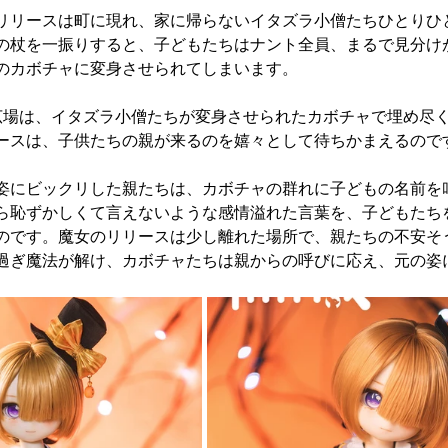
リリースは町に現れ、家に帰らないイタズラ小僧たちひとりひ
の杖を一振りすると、子どもたちはナント全員、まるで見分け
のカボチャに変身させられてしまいます。
噴水広場は、イタズラ小僧たちが変身させられたカボチャで埋め尽
ースは、子供たちの親が来るのを嬉々として待ちかまえるので
姿にビックリした親たちは、カボチャの群れに子どもの名前を
ら恥ずかしくて言えないような感情溢れた言葉を、子どもたち
のです。魔女のリリースは少し離れた場所で、親たちの不安そ
過ぎ魔法が解け、カボチャたちは親からの呼びに応え、元の姿