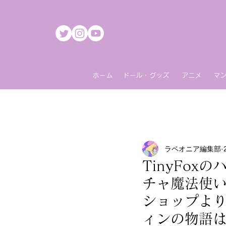
ホーム
ドール・グッズ
アニメ
マ
ラペオニア編集部
TinyFo
チャ魔法使い
ショップより
ィンの物語