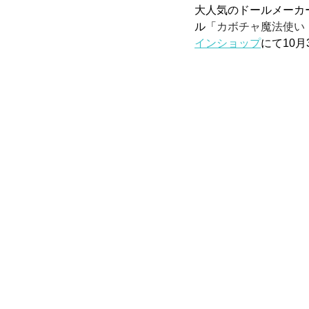
大人気のドールメーカー
ル「
カボチャ魔法使い
インショップ
にて10