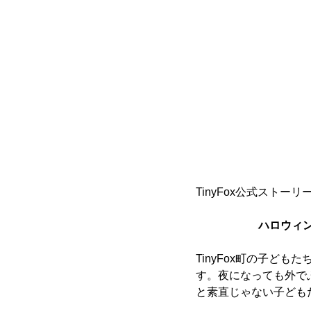
TinyFox公式ストーリ
ハロウィ
TinyFox町の子ど
す。夜になっても外で
と素直じゃない子ども