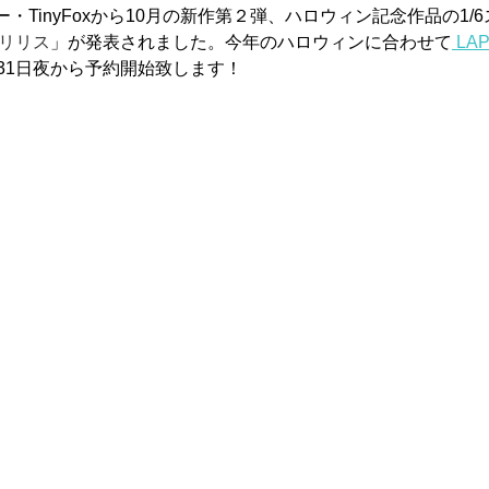
・TinyFoxから10月の新作第２弾、ハロウィン記念作品の1/6
 リリス
」が発表されました。今年のハロウィンに合わせて
 LA
月31日夜から予約開始致します！