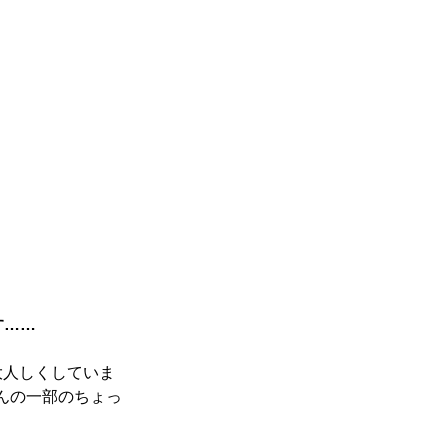
す……
大人しくしていま
んの一部のちょっ