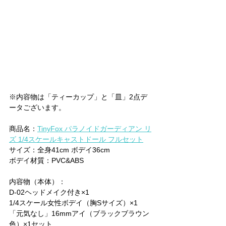
※内容物は「ティーカップ」と「皿」2点デ
ータございます。
商品名：
TinyFox パラノイドガーディアン リ
ズ 1/4スケールキャストドール フルセット
サイズ：全身41cm ボデイ36cm
ボデイ材質：PVC&ABS 
内容物（本体）：
D-02ヘッドメイク付き×1
1/4スケール女性ボデイ（胸Sサイズ）×1
「元気なし」16mmアイ（ブラックブラウン
色）×1セット