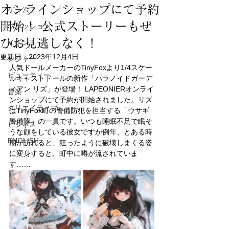
オンラインショップにて予約
ゲーム
開始！ 公式ストーリーもぜ
ファッション
ひお見逃しなく！
イベント
更新日：
2023年12月4日
レジャー
人気ドールメーカーのTinyFoxより1/4スケー
ビューティー
ルキャストドールの新作「パラノイドガーデ
ィアン リズ」が登場！ LAPEONIERオンライ
音楽
ンショップにて予約が開始されました。リズ
クリエイティブ
はTinyFox町の警備防犯を担当する「ウサギ
警備隊」の一員です。いつも睡眠不足で眠そ
ビジネス
うな顔をしている彼女ですが例年、とある時
ENGLISH
期が訪れると、狂ったように破壊しまくる姿
に変身すると、町中に噂が流されていま
す……