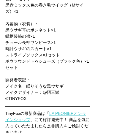
黒赤ミックス色の巻き毛ウイッグ（Mサイ
ズ）×1
内容物（衣装）：
黒ウサギ耳のボンネット×1
蝶柄装飾の襟×1
チュール長袖ワンピース×1
時計ウサギのスカート×1
ストライプソックス×1セット
ボウラウンドトゥシューズ（ブラック色）×1
セット
開発者表記：
メイク名：眠りそうな黒ウサギ
メイクデザイナー：@阿三懶
©TINYFOX
TinyFoxの最新商品は「
LA PEONIERオンラ
インショップ
」にて好評発売中！ 商品を気に
入っていただましたら是非購入をご検討くだ
さいませ！