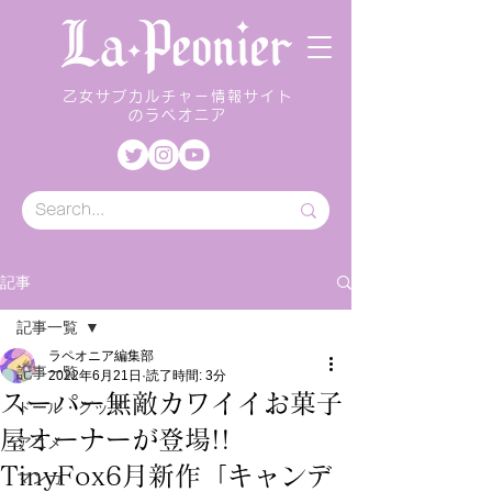
乙女サブカルチャー情報サイト
のラペオニア
記事
記事一覧
ラペオニア編集部
記事一覧
2022年6月21日
読了時間: 3分
スーパー無敵カワイイお菓子
ドール・グッズ
屋オーナーが登場!!
アニメ
TinyFox6月新作「キャンデ
マンガ