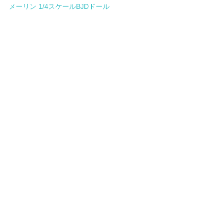
メーリン 1/4スケールBJDドール
TinyFox 博物館の蝶 フィボナッチ 1/4スケー
ルBJDドール フルセット
TINYFOX 闇森の守り人 オオカミ少女アンナ 
1/4スケールBJDドール フルセット
doll
ラ・ペオニア
LA PEONIER
bjd
人形
キャストドール
TINYFOX
TinyFox町
キャンディ
お菓子屋のオーナー
お菓子
甘いストーリー
CANDY
店舗経営
ドール・グッズ
すべて表示
最新記事