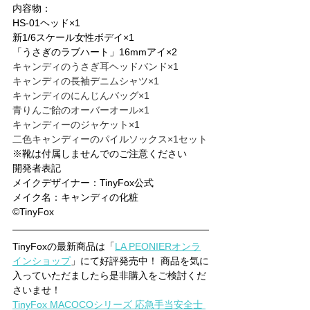
内容物：
HS-01ヘッド×1 
新1/6スケール女性ボデイ×1 
「うさぎのラブハート」16mmアイ×2 
キャンディのうさぎ耳ヘッドバンド×1 
キャンディの長袖デニムシャツ×1 
キャンディのにんじんバッグ×1 
青りんご飴のオーバーオール×1 
キャンディーのジャケット×1 
二色キャンディーのパイルソックス×1セット
※靴は付属しませんでのご注意ください 
開発者表記
メイクデザイナー：TinyFox公式
メイク名：キャンディの化粧
©TinyFox
TinyFoxの最新商品は「
LA PEONIERオンラ
インショップ
」にて好評発売中！ 商品を気に
入っていただましたら是非購入をご検討くだ
さいませ！
TinyFox MACOCOシリーズ 応急手当安全士 