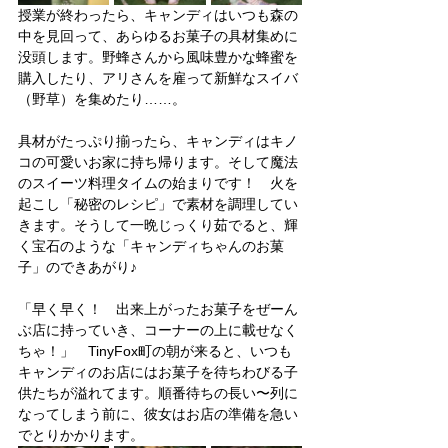
授業が終わったら、キャンディはいつも森の
中を見回って、あらゆるお菓子の具材集めに
没頭します。野蜂さんから風味豊かな蜂蜜を
購入したり、アリさんを雇って新鮮なスイバ
（野草）を集めたり……。
具材がたっぷり揃ったら、キャンディはキノ
コの可愛いお家に持ち帰ります。そして魔法
のスイーツ料理タイムの始まりです！　火を
起こし「秘密のレシピ」で素材を調理してい
きます。そうして一晩じっくり茹でると、輝
く宝石のような「キャンディちゃんのお菓
子」のできあがり♪
「早く早く！　出来上がったお菓子をぜーん
ぶ店に持っていき、コーナーの上に載せなく
ちゃ！」　TinyFox町の朝が来ると、いつも
キャンディのお店にはお菓子を待ちわびる子
供たちが溢れてます。順番待ちの長い〜列に
なってしまう前に、彼女はお店の準備を急い
でとりかかります。