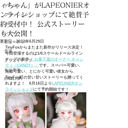
ィちゃん」がLAPEONIERオ
ゲーム
ンラインショップにて絶賛予
ファッション
約受付中！ 公式ストーリー
イベント
も大公開！
レジャー
更新日：
2022年6月29日
ビューティー
TinyFoxからまたまた新作がリリース決定！ 
音楽
今回登場するのは1/6スケールドールライン
ナップの新作
「
 お菓子屋のオーナー キャン
クリエイティブ
ディ（CANDY）
」
です。スーパー可愛い、
ビジネス
無敵可愛い、とにかく可愛い彼女から、
TinyFox町の甘い甘いストーリーも贈ってく
ENGLISH
れますよ！　6月16日より
LAPEONIERオン
ラインショップ
にて予約開始です！