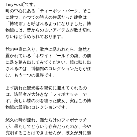
TinyFox町です。
町の中心にある「ティーポットパーク」そこ
に建つ、かつての詩人の住居だった建物は
「博物館」と呼ばれるようになりました。博
物館には、昔からの古いアイテムが数え切れ
ないほど収められております。
館の中庭に入り、歌声に誘われたら、悠然と
置かれている「ホワイトゴールドの鏡」の前
に足を踏み出してみてください。鏡に映し出
されるのは、博物館のコレクションたちが住
む、もう一つの世界です。
まず訪れた観光客を親切に迎えてくれるの
は、訪問者が大好きな「フィボナッチ」で
す。美しい蝶の羽を纏った彼女、実はこの博
物館の最初のコレクションです。
悠久の時が流れ、謎だらけのフィボナッチ
が、果たしてどういう存在だったのか、今や
究明することはできませんが、彼女が身に纏