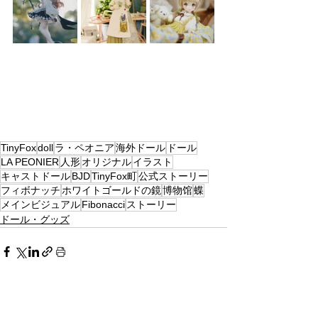
TinyFox
doll
ラ・ペオニア
海外ドール
ドール
LA PEONIER
人形
オリジナル
イラスト
キャストドール
BJD
TinyFox町
公式ストーリー
フィボナッチ
ホワイトゴールドの鏡
博物馆
蝶
メインビジュアル
Fibonacci
ストーリー
ドール・グッズ
すべて表示
最新記事