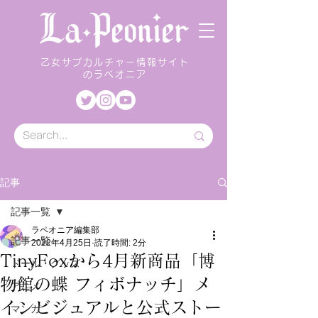
乙女サブカルチャー情報サイト
のラペオニア
記事
記事一覧
ラペオニア編集部
記事一覧
2022年4月25日
読了時間: 2分
TinyFoxから4月新商品「博
ドール・グッズ
物館の蝶 フィボナッチ」メ
アニメ
インビジュアルと公式ストー
マンガ