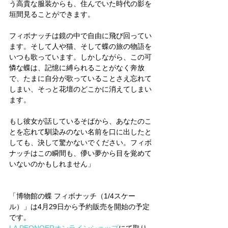
う高貴な服装からも、住んでいた時代の影を
垣間見ることができます。
フィボナッチは鏡の中で自由に飛び回ってい
ます。そして人や猫、そして蝶の旅の物語を
いつも歌っています。しかしながら、この可
憐な蝶は、記憶に縛られることがなく奔放
で、たまに自分が歌っていることさえ忘れて
しまい、そっと花壇のどこかに消えてしまい
ます。
もし彼女が話しているそばから、あなたのこ
とを忘れて馴染みのない名前を口に出したと
しても、決して驚かないでください。フィボ
ナッチはこの瞬間も、儚い夢から目を覚めて
いないのかもしれません」
「博物館の蝶 フィボナッチ（1/4スケー
ル）」は4月29日から予約販売を開始の予定
です。