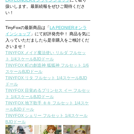
LA PEONOERオンラインショップ
にて取り
扱いします。最新続報をぜひご期待くださ
い！
TinyFoxの最新商品は「
LA PEONIERオンラ
インショップ
」にて好評発売中！ 商品を気に
入っていただましたら是非購入をご検討くだ
さいませ！
TINYFOX メイド魔法使い リルダ フルセッ
ト 1/4スケールBJDドール
TINYFOX 町の創造神 狐狐神 フルセット 1/6
スケールBJDドール
TINYFOX リタ フルセット 1/4スケールBJD
ドール
TINYFOX 目覚めるプリンセス イー フルセッ
ト 1/4スケールBJDドール
TINYFOX 地下歌手 キキ フルセット 1/4スケ
ールBJDドール
TINYFOX シェリー フルセット 1/4スケール
BJDドール