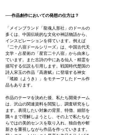
──作品創作においての発想の仕方は？
「メインブランド「龍魂人形社」のドールの
多くは、中国伝統的な文化や神話物語から、
インスピレーションを得ています。例えば
『二十八宿ドールシリーズ』は、中国古代天
文学・占星術の「星官二十八宿」から由来し
ています。また古詩の中にある仙人・精霊を
描写する伝説も引用します。戦国時代楚国の
詩人宋玉の作品『高唐赋』に登場する神女
「瑤姫（ようき）」をモチーフしたドール作
品もあります。
作品のテーマを決めた後、私たち開発チーム
は、沢山の関連資料を閲覧し、調査研究をし
ます。表現したい対象の背景、特徴、細部を
隅々まで理解しようとし、その上で私たちな
らではの美的センスを取り入れ、独自色や斬
新さを重視しながら作品を作っていきます。