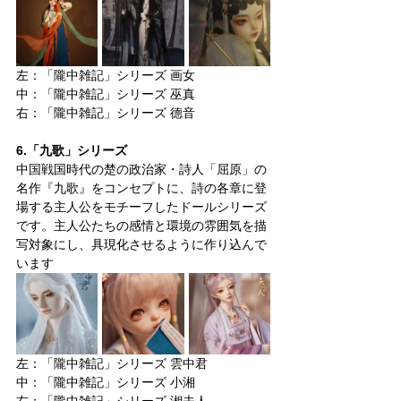
左：「隴中雑記」シリーズ 画女
中：「隴中雑記」シリーズ 巫真
右：「隴中雑記」シリーズ 德音
6.「九歌」シリーズ
中国戦国時代の楚の政治家・詩人「屈原」の
名作『九歌』をコンセプトに、詩の各章に登
場する主人公をモチーフしたドールシリーズ
です。主人公たちの感情と環境の雰囲気を描
写対象にし、具現化させるように作り込んで
います
左：「隴中雑記」シリーズ 雲中君
中：「隴中雑記」シリーズ 小湘