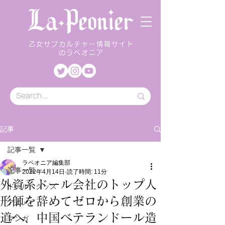
乙女サブカルチャー情報サイト
のラペオニア
記事
記事一覧
ラペオニア編集部
記事一覧
2022年4月14日
読了時間: 11分
外資系ドール会社のトップ人
ドール・グッズ
形師を辞めてゼロから創業の
アニメ
道へ、中国ベテランドール造
マンガ