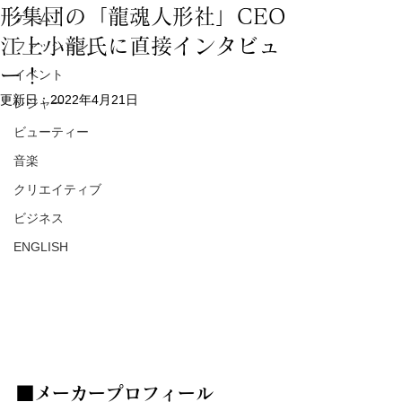
形集団の「龍魂人形社」CEO
ゲーム
江上小龍氏に直接インタビュ
ファッション
ー！
イベント
更新日：
2022年4月21日
レジャー
ビューティー
音楽
クリエイティブ
ビジネス
ENGLISH
■メーカープロフィール