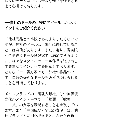
我々のチームはいつも最高な作品を仕上げる
よう心掛けております」
──貴社のドールの、特にアピールしたいポ
イントをご紹介ください
「他社商品との比較はあんまりしたくないで
すが、弊社のドールは可動性に優れているこ
とには自信があります。また、趣味、審美眼
が全然違うドール愛好家でも満足できるよう
に、様々なスタイルのドール作品を送り出し
て豊富なラインナップを用意しております。
どんなドール愛好家でも、弊社の作品の中
で、自分の好きなドールを必ず見つけられる
ことを目指しております。
メインブランドの「龍魂人形社」は中国伝統
文化がメインテーマで、「華麗」「耽美」
「古風」の要素を表現することを重視してい
ます。また「中国風ならではの表現」は、他
社ブランドと差別化できるところだと自負し