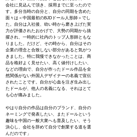
会社に見込んで頂き、採用までに至ったので
す。多分当時の自分と、自分の同期を含めた
面々は＜中国最初のBJDドール人形師＞でし
た。自分は入社後、幼い時から磨き上げた実
力が評価されたおかげで、大勢の同期から抜
擢され、一時的に社内のトップ人形師ともな
りました。だけど、その時から、自分はその
企業の理念と合致しない部分があると気がつ
きました。特に我慢できなかったことは、商
品を格好よく見せたい、高く値付けしたい、
などの理由で、自分が作ったドール作品を全
然関係がない外国人デザイナーの名義で宣伝
されたことです。自分が心血を注ぎ生み出し
たドールが、他人の名義になる、それはとて
も心が痛みました。
やはり自分の作品は自分のブランド、自分の
ネーミングで発表したい、またドールという
趣味を中国の一般大衆へも普及したい、そう
決心し、会社を辞めて自分で創業する道を選
んだのです」