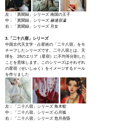
左：「異聞録」シリーズ 南国の王子
中：「異聞録」シリーズ 
赫連容瀛
右：「異聞録」シリーズ 月女
3.「二十八宿」シリーズ
中国古代天文学・占星術の「二十八宿」をモ
チーフしたシリーズです。二十八宿とは、天
球を、28のエリア（星宿）に不均等分割した
ことを意味します。このシリーズはそれぞれ
の星宿（せいしゅく）をイメージするドール
を作りました
左：「二十八宿」シリーズ 角木蛟
中：「二十八宿」シリーズ 心月狐
右：「二十八宿」シリーズ 危月燕昏