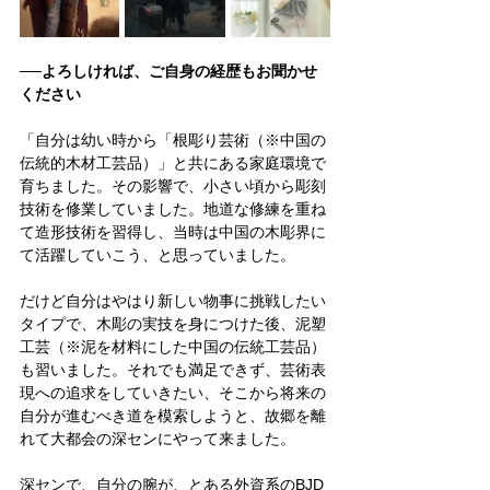
──よろしければ、ご自身の経歴もお聞かせ
ください
「自分は幼い時から「根彫り芸術（※中国の
伝統的木材工芸品）」と共にある家庭環境で
育ちました。その影響で、小さい頃から彫刻
技術を修業していました。地道な修練を重ね
て造形技術を習得し、当時は中国の木彫界に
て活躍していこう、と思っていました。
だけど自分はやはり新しい物事に挑戦したい
タイプで、木彫の実技を身につけた後、泥塑
工芸（※泥を材料にした中国の伝統工芸品）
も習いました。それでも満足できず、芸術表
現への追求をしていきたい、そこから将来の
自分が進むべき道を模索しようと、故郷を離
れて大都会の深センにやって来ました。
深センで、自分の腕が、とある外資系のBJD