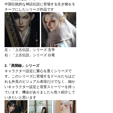
中国伝統的な神話伝説に登場する生き物をモ
チーフにしたシリーズ作品です
左：「上古伝説」シリーズ 玄帝
右：「上古伝説」シリーズ 白竜
2.「異聞録」シリーズ
キャラクター設定に重心を置くシリーズで
す。このシリーズに登場するドールたちはど
れも外見のビジュアル表現だけでなく、細か
いキャラクター設定と背景ストーリーを持っ
ています。機会がありましたら色々紹介して
いきたいと思います