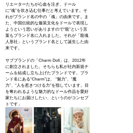
リエーターたちが心血を注ぎ、ドール
に“魂”を吹き込む仕事だと考えています。そ
れがブランド名の中の「魂」の由来です。ま
た、中国伝統的な服装文化をドールで表現し
ようという思いがありますので“龍”という言
葉もブランド名に入れました。それが「龍魂
人形社」というブランド名として誕生した由
来です。
サブブランドの「Charm Doll」は、2012年
に創立されました。そちらも私が社内新規チ
ームを結成し立ち上げたブランドです。ブラ
ンド名にある“Charm”は、 “魅力”、“魔
力”、“人を惹きつける力”を指しています。目
を奪われるような魅力的なドール作品を愛好
家たちにお届けしたい、というのがコンセプ
トです」    