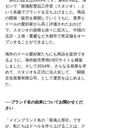
「弊社の設立は2009年です。最初の頃は、深
センで「龍魂彫塑品工作室（スタジオ）」と
いう名義でブランドを立ち上げました。商品
の開発・販売を展開していくうちに、業界と
ドールの愛好家から高く評価されたおかげ
で、スタジオの規模も徐々に拡大し、中国の
北京・上海・重慶など大都市で実店舗をオー
プンすることができました。
海外のドール愛好家たちにも商品を提供でき
るように、海外販売専用のECサイトも構築
しました。そして2014年、さらなる発展を求
めて、スタジオを正式に法人化して、「馴龍
文化発展有限公司」として運営をはじめまし
た」       
──ブランド名の由来についてお聞かせくだ
さい
「メインブランド名の「龍魂人形社」です
が、私たちはドールを作り上げることは、ク