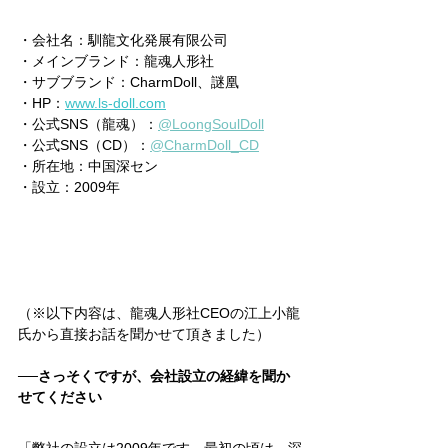
・会社名：馴龍文化発展有限公司
・メインブランド：龍魂人形社
・サブブランド：CharmDoll、謎凰
・HP：
www.ls-doll.com
・公式SNS（龍魂）：
@LoongSoulDoll
・公式SNS（CD）：
@CharmDoll_CD
・所在地：中国深セン
・設立：2009年
（※以下内容は、龍魂人形社CEOの江上小龍
氏から直接お話を聞かせて頂きました）
──さっそくですが、会社設立の経緯を聞か
せてください