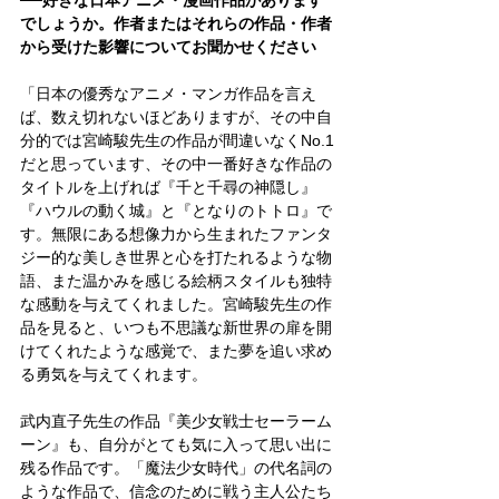
──好きな日本アニメ・漫画作品があります
でしょうか。作者またはそれらの作品・作者
から受けた影響についてお聞かせください
「日本の優秀なアニメ・マンガ作品を言え
ば、数え切れないほどありますが、その中自
分的では宮崎駿先生の作品が間違いなくNo.1
だと思っています、その中一番好きな作品の
タイトルを上げれば『千と千尋の神隠し』
『ハウルの動く城』と『となりのトトロ』で
す。無限にある想像力から生まれたファンタ
ジー的な美しき世界と心を打たれるような物
語、また温かみを感じる絵柄スタイルも独特
な感動を与えてくれました。宮崎駿先生の作
品を見ると、いつも不思議な新世界の扉を開
けてくれたような感覚で、また夢を追い求め
る勇気を与えてくれます。
武内直子先生の作品『美少女戦士セーラーム
ーン』も、自分がとても気に入って思い出に
残る作品です。「魔法少女時代」の代名詞の
ような作品で、信念のために戦う主人公たち