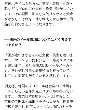
本体ボデイはもちろん、衣装・装飾・化粧・
靴などもプロの工作員が手作業で制作してい
ます。その期間に膨大な人的リソースと資金
がかかり、それを一通り終えてから初めて商
品が出荷できるようになります」 
──海外のドール市場についてはどう考えて
いますか？
「国が違いますとそのと文化、風土も違いま
すし、マーケットにおけるドールのスタイル
も違います。また各国のBJDドールメーカー
も、それぞれ独自な表現特徴を持っていて、
お互いに影響を与えていると感じています。
例えば、韓国のBJDドールは独自の「韓流ド
ール」らしい造形外見とスタイルを持ってい
ます。一方の日本BJDドールは日本らしく、
芸術の雰囲気と繊細さを持ちながら、世界中
で広く愛される“アニメ・マンガ風”のキャラ