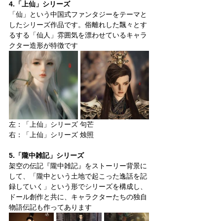
4.「上仙」シリーズ
「仙」という中国式ファンタジーをテーマと
したシリーズ作品です。俗離れした飄々とす
るする「仙人」雰囲気を漂わせているキャラ
クター造形が特徴です
左：「上仙」シリーズ 句芒
右：「上仙」シリーズ 烛照
5.「隴中雑記」シリーズ
架空の伝記『隴中雑記』をストーリー背景に
して、「隴中という土地で起こった逸話を記
録していく」という形でシリーズを構成し、
ドール創作と共に、キャラクターたちの独自
物語伝記も作ってあります