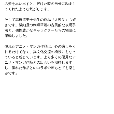
の姿を思い出すと、挫けた時の自分に励まし
てくれたような気がします。
そして高橋留美子先生の作品『犬夜叉』も好
きです。繊細且つ絢爛華麗の古風的な表現手
法と、個性豊かなキャラクターたちの物語に
感動しました。
優れたアニメ・マンガ作品は、心の癒しをく
れるだけでなく、異文化交流の橋役にもなっ
ていると感じています。より多くの優秀なア
ニメ・マンガ作品との出会いを期待します
し、優れた作品とのコラボ企画もとても楽し
みです」
──他のドールメーカーさんの作品や、印象
深い造形作品をお聞かせください
「自分にとって最も印象深いブランドと言え
ば、やはり20周年の歴史もあるを日本ドール