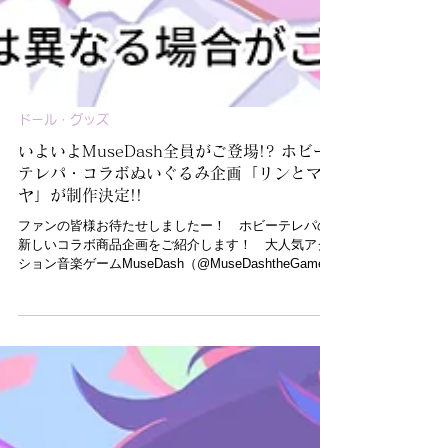
ドール・グッズ
いよいよMuseDash全員がご登場!? ホビー
テレパ・コラボぬいぐるみ企画「リンとマリ
ヤ」が制作決定!!
ファンの皆様お待たせしましたー！ ホビーテレパの
新しいコラボ商品企画をご紹介します！ 大人気アク
ション音楽ゲームMuseDash（@MuseDashtheGame）
から、リンとマリヤのぬいぐるみ制作が決定しまし
た！ 今回ぬいぐるみとして登場するリンは、ゲーム中
の大人気な衣装...