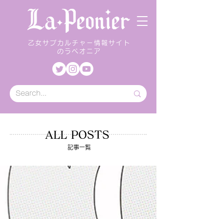
乙女サブカルチャー情報サイト
のラペオニア
ALL POSTS
記事一覧