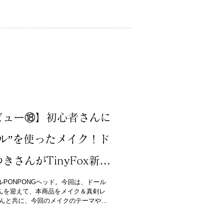
ビュー⑱】初心者さんに
ル”を使ったメイク！ド
さんがTinyFox新作
をレビュー！
ケールPONPONGヘッド。今回は、ドール
んを迎えて、本商品をメイク＆真剣レ
さんと共に、今回のメイクのテーマや実
記事をお届けします！...