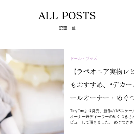
ALL POSTS
記事一覧
ドール・グッズ
【ラペオニア実物レ
もおすすめ、“デカー
ールオーナー・めぐつき
PONPONGヘッド
TinyFoxより発売、新作の1/6ス
オーナー兼ディーラーのめぐつきさ
ビューして頂きました。 めぐつき
際の使用感、感想をまとめたレビュー