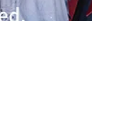
ファッション
非対称対戦型マルチプレイゲーム
「IdentityV」、アパレルブランド「仲夏物
語」とのコラボ商品の日本限定販売を開始！
オンラインサービスを提供する中国のテクノロジー会
社「NetEase」は、非対称対戦型マルチプレイゲーム
「IdentityV」において中国のアパレルブランド「仲夏
物語」とのコラボレーション企画を実施いたします。
仲夏物語は2016年に中国杭州で設立されたアパレルブ
ランドで、主...