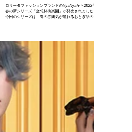
ロリータファッションのNyaNyaから春新シ
リーズ「空想林檎楽園」が登場！ 春の風情
に満ちた水彩画絵本のような世界観に注目！
ロリータファッションブランドのNyaNyaから2022年
春の新シリーズ「空想林檎楽園」が発売されました。
今回のシリーズは、春の雰囲気が溢れるおとぎ話の絵
本の世界をテーマに、青い空、白い雲、草原と小動物
のシルエットをデザイン貴重とした水彩画のスカート
柄がとてもキュート！ 春夏...