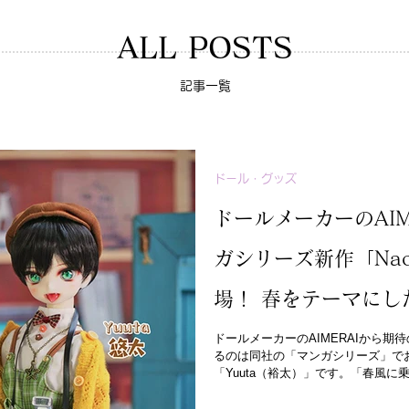
ALL POSTS
記事一覧
ドール・グッズ
ドールメーカーのAIM
ガシリーズ新作「Nao
場！ 春をテーマにし
ートな表情のディテ
ドールメーカーのAIMERAIから
るのは同社の「マンガシリーズ」でお
「Yuuta（裕太）」です。「春風
ファッションコーディネートも一新！