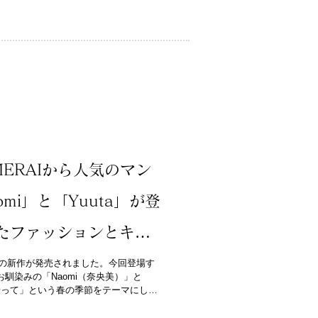
ERAIから人気のマン
mi」と「Yuuta」が登
たファッションとキュ
ールに注目！
期待の新作が発売されました。今回登場す
馴染みの「Naomi（奈央美）」と
に乗って」という春の季節をテーマにした
 ２人の姿を見るとあなたも春...