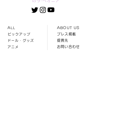
のラ·ペオニア
ABOUT US
ALL
プレス掲載
ビックアップ
提携先
ドール・グッズ
お問い合わせ
アニメ
人材募集
マンガ
運営会社
ゲーム
中国語版
ファッション
イベント
レジャー
ビューティー
音楽
クリエイティブ
ビジネス
ENGLISH
本サイト「LaPeonier」の内容は，すべて無断転載
を禁止します。ただし商用利用を除き，リンクについ