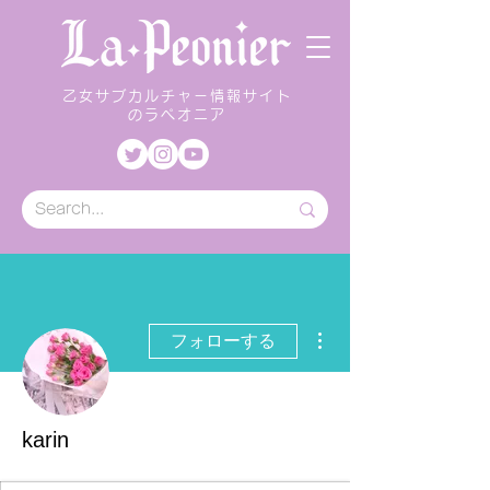
乙女サブカルチャー情報サイト
のラペオニア
その他
フォローする
karin